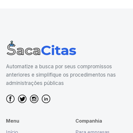
solicitações que chegam até nós na SacaCitas
com questões legais, não podemos oferecer
ajuda personalizada em seu processo. Como
não temos uma equipe de suporte jurídico,
não podemos oferecer conselhos sobre seu
caso específico, pois há um grande número
de escritórios e administrações diferentes em
nosso mecanismo de busca, cada um com
Automatize a busca por seus compromissos
uma maneira diferente de trabalhar
anteriores e simplifique os procedimentos nas
administrações públicas
Menu
Companhia
Início
Para empresas