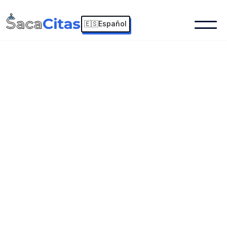
🇪🇸Español